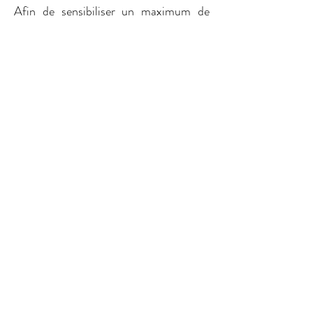
Afin de sensibiliser un maximum de
personnes, nous avons fait le choix de
diffuser nos données sur une seconde
plateforme, le portail web des
alternatives, appelée TRANSISCOPE.​
Cliquez sur la carte pour visualiser les
initiatives :
CONTACTEZ_NOUS